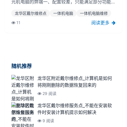
元机电脑的弊端一、配置较差，只能满足部分功能的
要求，龙华区戴尔维修点没有桌面全面。二是散热性
龙华区戴尔维修点
一体机电脑
一体机电脑维修
差，受制于电脑空间，整体机电一体化散热不好，一
旦玩大型3D游戏或启动其它大型程序，都会造成很
阅读更多
11
大不便。三是没有电池，笔记本电脑虽然不大，但一
个机电装置...
随机推荐
龙华区附近戴尔维修点_计算机是如何
将刚刚删除的数据恢复回来的
29 阅读
龙华区戴尔维修服务点_不能在安装软
件时安装计算机提示如何解决
9 阅读