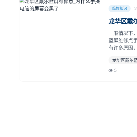
2
维修知识
龙华区戴
一般情况下
蓝屏维修点
有许多原因
屏，给你详
龙华区戴尔
能电脑主板
戴尔蓝屏维修点
5