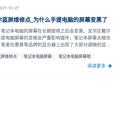
021-10-27
尔蓝屏维修点_为什么手提电脑的屏幕变黑了
，笔记本电脑的屏幕在长期使用之后会变黑。龙华区戴尔
手提电脑屏幕的变暗会严重影响操作，笔记本屏幕太暗也
，笔者在惠普等品牌的显示器上出现了大部分调暗的显示
细的回答。笔记本屏幕暗淡的原因一：主板有问题。有可
蓝屏维修点
笔记本电脑屏幕
笔记本电脑屏幕暗
没有电压问题，也可能是高压板和主板出现问题，龙华区
老化...
阅读更多