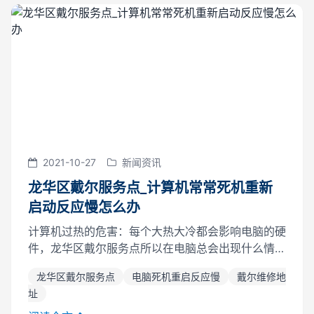
2021-10-27
新闻资讯
龙华区戴尔服务点_计算机常常死机重新
启动反应慢怎么办
计算机过热的危害：每个大热大冷都会影响电脑的硬
件，龙华区戴尔服务点所以在电脑总会出现什么情况
呢?常常死于无故，自动重启蓝屏，运行慢。气温太
龙华区戴尔服务点
电脑死机重启反应慢
戴尔维修地
高，一些电脑会自动降低频率，造成运转缓慢(可疑
址
中毒)龙华区戴尔服务点，严重的还...