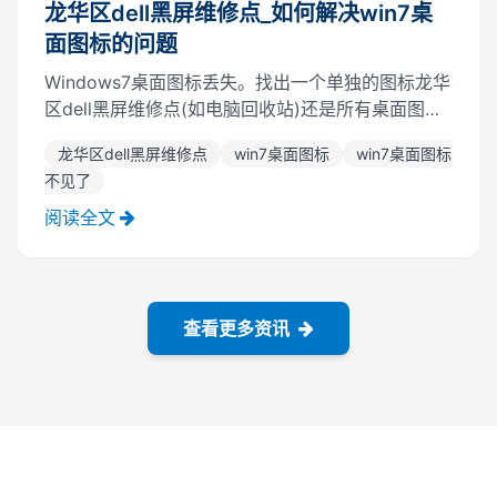
龙华区dell黑屏维修点_如何解决win7桌
面图标的问题
Windows7桌面图标丢失。找出一个单独的图标龙华
区dell黑屏维修点(如电脑回收站)还是所有桌面图
标。假如所有的图标都消失了，龙华区dell黑屏维修
龙华区dell黑屏维修点
win7桌面图标
win7桌面图标
点你可以在桌面上右击>>;，然后查看>>来显示桌面
不见了
图标。假如只缺少电脑图标，...
阅读全文
查看更多资讯