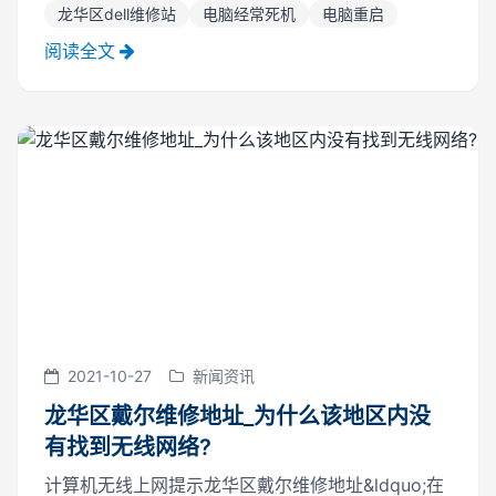
龙华区dell维修站
电脑经常死机
电脑重启
主板故障等，可造成电脑自动关机或重复启动，原因
很多，死机自动重新启动，杀毒木马...
阅读全文
2021-10-27
新闻资讯
龙华区戴尔维修地址_为什么该地区内没
有找到无线网络?
计算机无线上网提示龙华区戴尔维修地址&ldquo;在