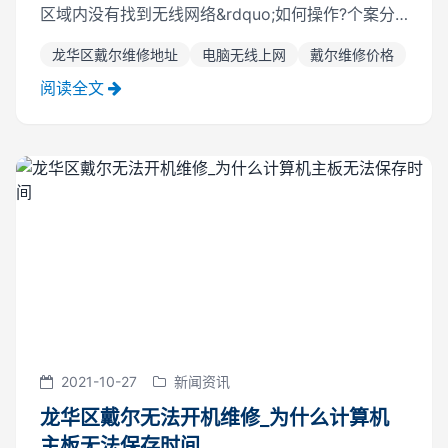
区域内没有找到无线网络&rdquo;如何操作?个案分
析一：一台好的笔记本电脑突然无法使用无线网络，
龙华区戴尔维修地址
电脑无线上网
戴尔维修价格
龙华区戴尔维修地址提示&ldquo;在区域内没有无线
网络&rdquo;。存在以下三...
阅读全文
2021-10-27
新闻资讯
龙华区戴尔无法开机维修_为什么计算机
主板无法保存时间