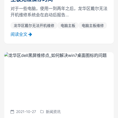
对于一些电脑，使用一到两年之后，龙华区戴尔无法
开机维修系统会在启动后报告
&ldquo;PressF1&rdquo;。如果是继续，则必须按F1
龙华区戴尔无法开机维修
电脑主板
电脑主板维修
键以继续启动计算机。这就是每一次启动计算机时发
生的。与此同时，当你进入桌面，你会发现你需要
阅读全文
调...
2021-10-27
新闻资讯